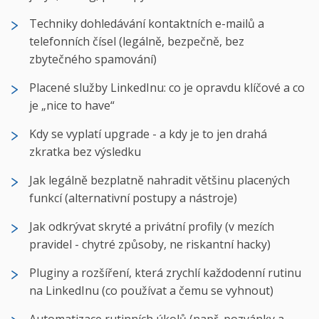
Techniky dohledávání kontaktních e-mailů a
telefonních čísel (legálně, bezpečně, bez
zbytečného spamování)
Placené služby LinkedInu: co je opravdu klíčové a co
je „nice to have“
Kdy se vyplatí upgrade - a kdy je to jen drahá
zkratka bez výsledku
Jak legálně bezplatně nahradit většinu placených
funkcí (alternativní postupy a nástroje)
Jak odkrývat skryté a privátní profily (v mezích
pravidel - chytré způsoby, ne riskantní hacky)
Pluginy a rozšíření, která zrychlí každodenní rutinu
na LinkedInu (co používat a čemu se vyhnout)
Automatizace rutinních úkolů (např. pozvánky a