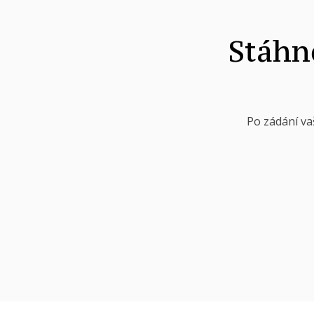
Stáhně
Po zádání va