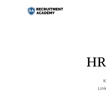
HR
K
Lin