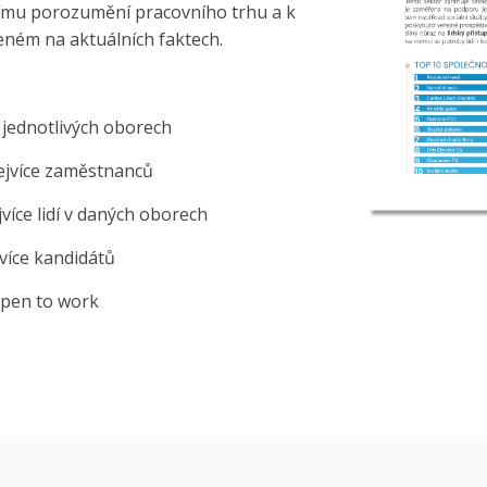
šímu porozumění pracovního trhu a k
eném na aktuálních faktech.
v jednotlivých oborech
nejvíce zaměstnanců
více lidí v daných oborech
jvíce kandidátů
 open to work