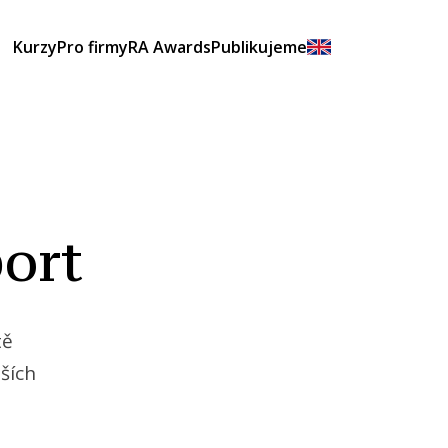
Kurzy
Pro firmy
RA Awards
Publikujeme
ort
tě
ších