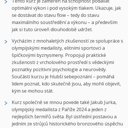
Tento kurz je zaměřen na schopnost podávat
optimální výkon i pod vysokým tlakem. Ukazuje, jak
se dostávat do stavu flow – tedy do stavu
maximálního soustředění a výkonu – a především
jak si tuto úroveň dlouhodobě udržet.
Vycházím z mnohaletých zkušeností ze spolupráce s
olympijskými medailisty, elitními sportovci a
špičkovými byznysmeny. Propojuji praktické
zkušenosti z vrcholového prostředí s vědeckými
poznatky pozitivní psychologie a neurovědy.
Součástí kurzu je hlubší sebepoznání – pomáhá
lidem poznat, kdo skutečně jsou, aby mohli objevit,
kým se mohou stát.
Kurz společně se mnou povede také Jakub Jurka,
olympijský medailista z Paříže 2024 a jeden z
nejlepších šermířů světa. Byl ústřední postavou a
jedním ze strůjců historického bronzového úspěchu