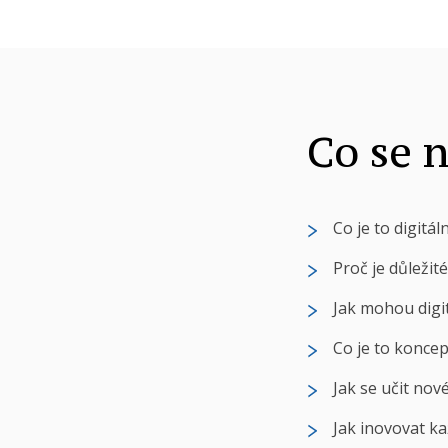
Co se 
Co je to digitá
Proč je důležit
Jak mohou digi
Co je to koncept
Jak se učit nov
Jak inovovat k