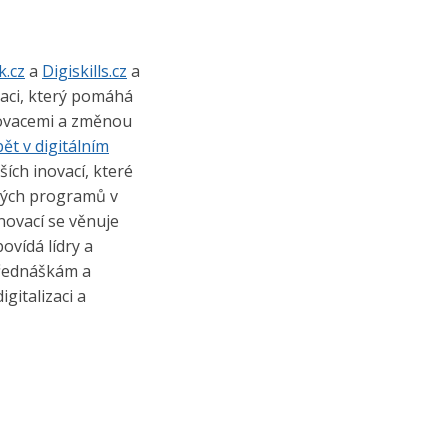
k.cz
a
Digiskills.cz
a
aci, který pomáhá
novacemi a změnou
ět v digitálním
ších inovací, které
ových programů v
ovací se věnuje
ovídá lídry a
přednáškám a
italizaci a