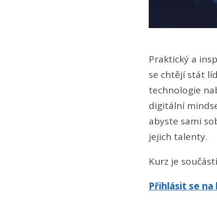
Praktický a ins
se chtějí stát l
technologie nabí
digitální mindse
abyste sami sob
jejich talenty.
Kurz je součás
Přihlásit se na