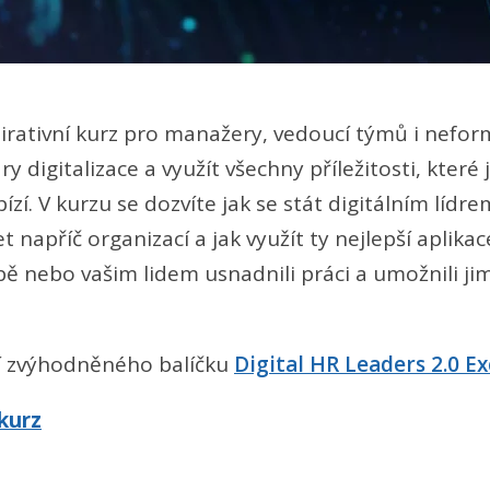
pirativní kurz pro manažery, vedoucí týmů i neformá
ídry digitalizace a využít všechny příležitosti, kter
zí. V kurzu se dozvíte jak se stát digitálním lídrem
t napříč organizací a jak využít ty nejlepší aplika
ě nebo vašim lidem usnadnili práci a umožnili ji
tí zvýhodněného balíčku
Digital HR Leaders 2.0 Ex
 kurz