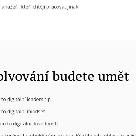
anažeři, kteří chtějí pracovat jinak
olvování budete umět
 to digitální leadership
 to digitální mindset
sou to digitální dovednosti
íčovým stakeholderům, proč je důležité tyto oblasti rozvíje