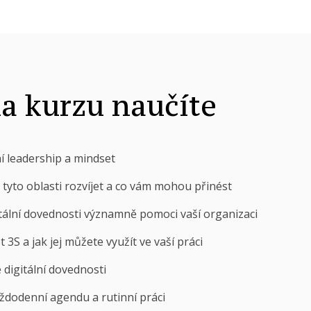
na kurzu naučíte
lní leadership a mindset
é tyto oblasti rozvíjet a co vám mohou přinést
tální dovednosti významně pomoci vaší organizaci
 3S a jak jej můžete využít ve vaší práci
é digitální dovednosti
aždodenní agendu a rutinní práci