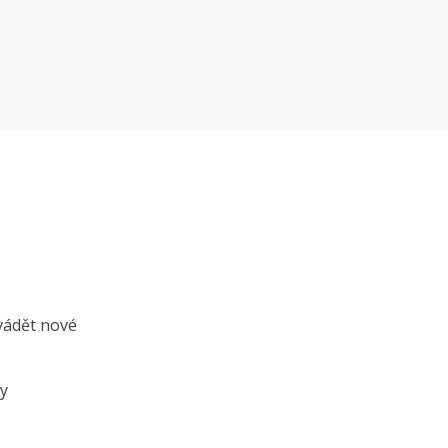
avádět nové
my