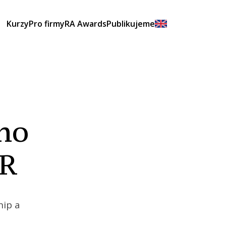
Kurzy
Pro firmy
RA Awards
Publikujeme
ího
HR
hip a