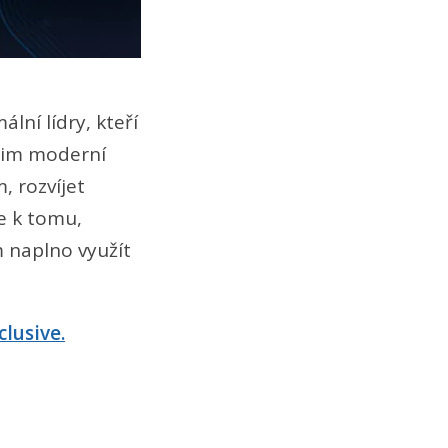
lní lídry, kteří
é jim moderní
, rozvíjet
ce k tomu,
m naplno využít
clusive.