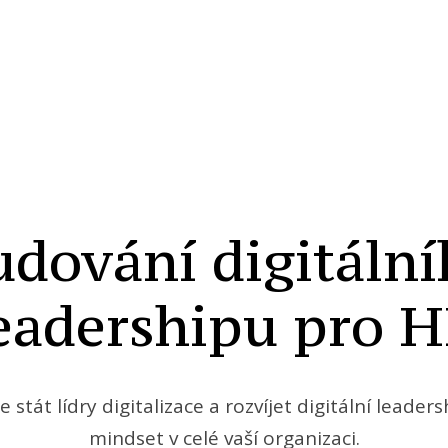
dování digitáln
eadershipu pro 
se stát lídry digitalizace a rozvíjet digitální leaders
mindset v celé vaší organizaci.