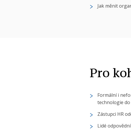
Jak měnit orga
Pro ko
Formální i nefo
technologie do
Zástupci HR oddě
Lidé odpovědní 