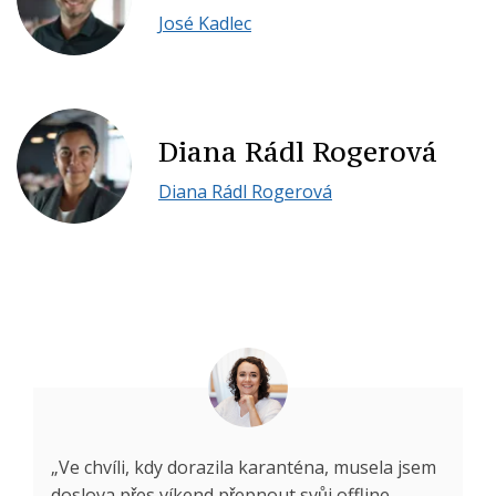
José Kadlec
Diana Rádl Rogerová
Diana Rádl Rogerová
„Ve chvíli, kdy dorazila karanténa, musela jsem
doslova přes víkend přepnout svůj offline