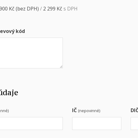
 900
Kč
(bez DPH)
/
2 299
Kč
s DPH
evový kód
údaje
IČ
DI
inné)
(nepovinné)