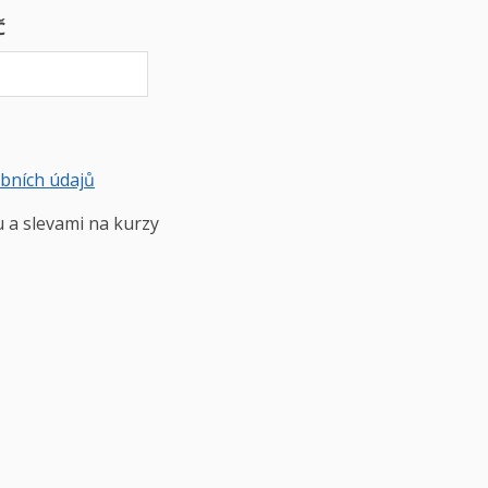
Č
obních údajů
u a slevami na kurzy