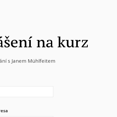
ášení na kurz
ní s Janem Mühlfeitem
resa