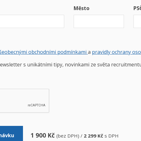
Město
PS
šeobecnými obchodními podmínkami
a
pravidly ochrany os
ewsletter s unikátními tipy, novinkami ze světa recruitment
1 900
Kč
návku
(bez DPH) /
2 299
Kč
s DPH