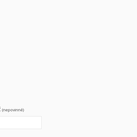
Č
(nepovinné)