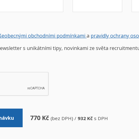
šeobecnými obchodními podmínkami
a
pravidly ochrany os
ewsletter s unikátními tipy, novinkami ze světa recruitment
770
Kč
návku
(bez DPH) /
932
Kč
s DPH