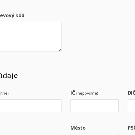
evový kód
údaje
IČ
DI
inné)
(nepovinné)
Město
PS