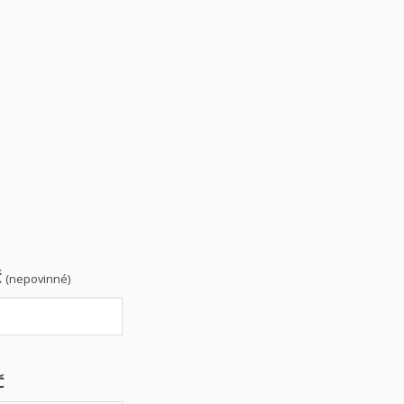
Č
(nepovinné)
Č