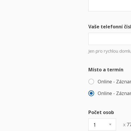
Vaše telefonní čís
Jen pro rychlou doml
Místo a termín
Online - Zázna
Online - Zázna
Počet osob
x
7