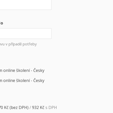
lo
uvu v případě potřeby
m online školení - Česky
m online školení - Česky
70
Kč
(bez DPH)
/
932
Kč
s DPH