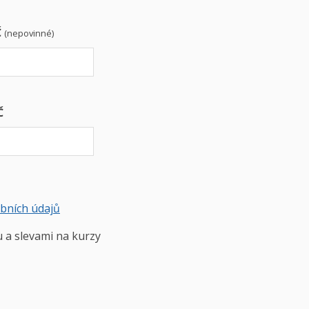
Č
(nepovinné)
Č
obních údajů
u a slevami na kurzy