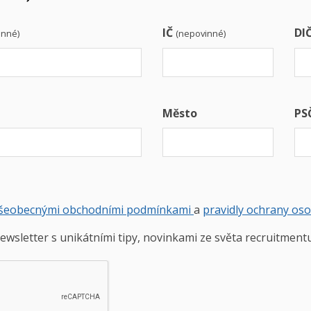
IČ
DI
inné)
(nepovinné)
Město
PS
šeobecnými obchodními podmínkami
a
pravidly ochrany os
ewsletter s unikátními tipy, novinkami ze světa recruitment