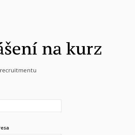
ášení na kurz
 recruitmentu
resa