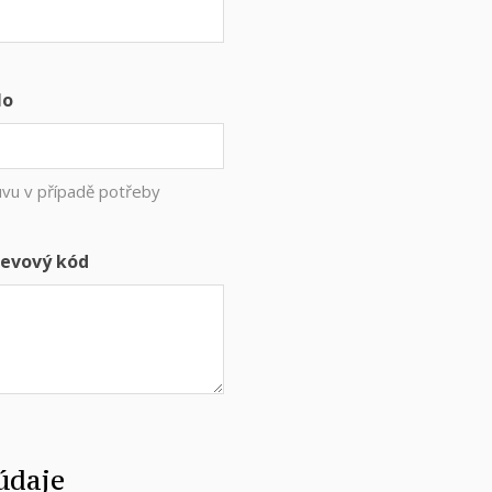
lo
uvu v případě potřeby
evový kód
údaje