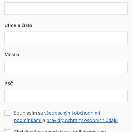
Ulice a číslo
Město
PSČ
Souhlasím se
všeobecnými obchodními
podmínkami
a
pravidly ochrany osobních údajů